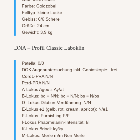
Farbe: Goldzobel
Felltyp: kleine Locke
Gebiss: 6/6 Schere
Größe: 24 cm
Gewicht: 3,9 kg
DNA – Profil Classic Laboklin
Patella: 0/0
DOK Augenuntersuchung inkl. Gonioskopie: frei
Cord1-PRA N/N
Pcrd-PRA N/N
A-Lokus Agouti: Ay/at
B-Lokus: bd = N/N; bc = N/N; bs = N/bs
D_Lokus Dilution-Verdünnung: N/N
E-Lokus e1 (gelb, rot, cream, apricot): N/e1
F-Lokus: Furnishing F/F
I-Lokus Phäomelanin-Intensität: I/i
K-Lokus Brindl: ky/ky
M-Lokus: Merle m/m Non Merle